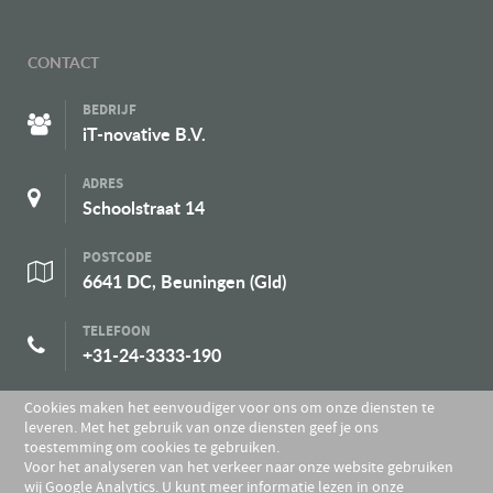
CONTACT
BEDRIJF
iT-novative B.V.
ADRES
Schoolstraat 14
POSTCODE
6641 DC, Beuningen (Gld)
TELEFOON
+31-24-3333-190
E-MAIL
Cookies maken het eenvoudiger voor ons om onze diensten te
info[at]it-novative.nl
leveren. Met het gebruik van onze diensten geef je ons
toestemming om cookies te gebruiken.
Voor het analyseren van het verkeer naar onze website gebruiken
wij Google Analytics. U kunt meer informatie lezen in onze